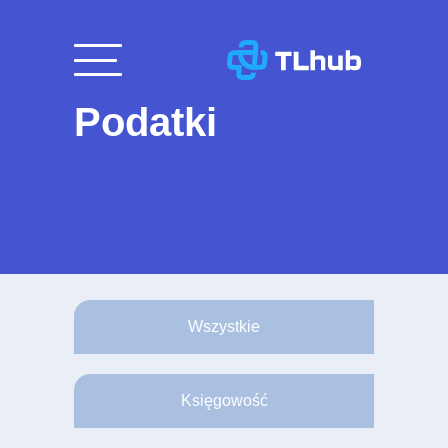
Przejdź
do
treści
Podatki
Wszystkie
Księgowość