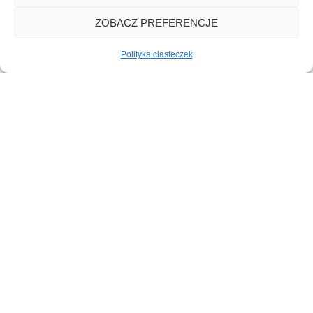
oraz optymalizacji nakładów.
ZOBACZ PREFERENCJE
Polityka ciasteczek
02
Prawo
Działamy w przekonaniu, że
doradztwo prawne powinno