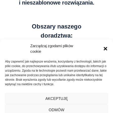
i nieszablonowe rozwiązania.
Obszary naszego
doradztwa:
Zarządzaj zgodami plików
cookie
01
Aby zapewnić jak najlepsze wrażenia, korzystamy z technologii, takich jak
pliki cookie, do przechowywania i/lub uzyskiwania dostępu do informacji o
urządzeniu. Zgoda na te technologie pozwoli nam przetwarzać dane, takie
jak zachowanie podczas przeglądania lub unikalne identyfikatory na tej
stronie. Brak wyrażenia zgody lub wycofanie zgody może niekorzystnie
Podatki
wpłynąć na niektóre cechy i funkcje.
Profesjonalne doradztwo
AKCEPTUJĘ
podatkowe, to podstawa
bezpiecznego rozwoju firmy
ODMÓW