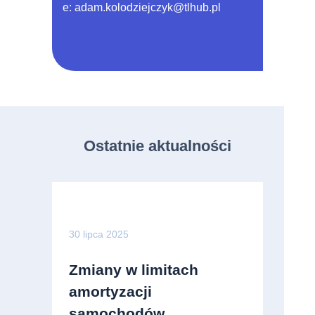
e:
adam.kolodziejczyk@tlhub.pl
Ostatnie aktualności
30 lipca 2025
Zmiany w limitach
amortyzacji
samochodów