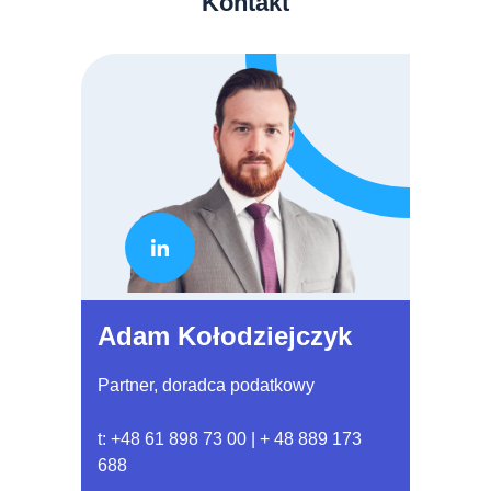
Kontakt
Adam Kołodziejczyk
Partner, doradca podatkowy
t:
+48 61 898 73 00
|
+ 48 889 173
688