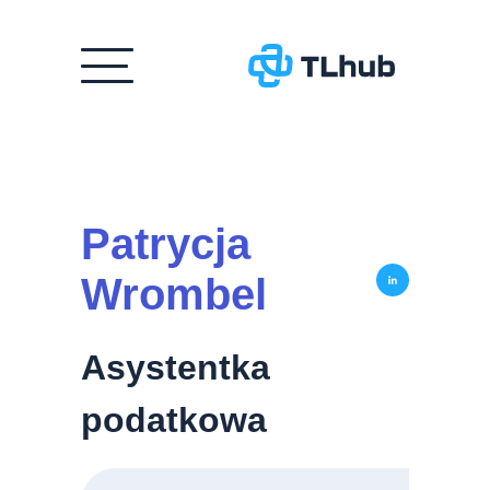
Przejdź
do
treści
Patrycja
Wrombel
Asystentka
podatkowa