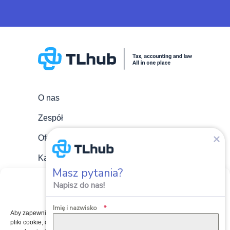
O nas
Zespół
Oferta
Kariera
Masz pytania?
Aktualności
Zarządzaj zgodami plików
Napisz do nas!
cookie
Blog
Imię i nazwisko
*
Aby zapewnić jak najlepsze wrażenia, korzystamy z technologii, takich jak
Kontakt
pliki cookie, do przechowywania i/lub uzyskiwania dostępu do informacji o