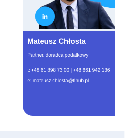
Mateusz Chłosta
Partner, doradca podatkowy
t:
+48 61 898 73 00
|
+48 661 942 136
e:
mateusz.chlosta@tlhub.pl