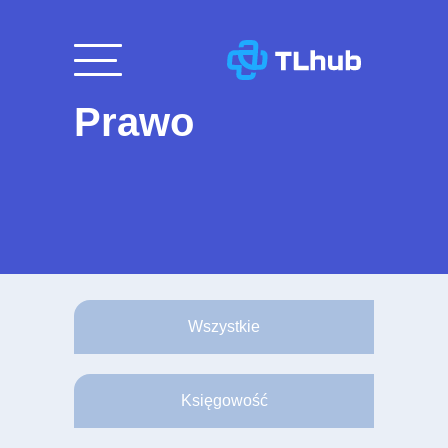
Przejdź
do
treści
Prawo
Wszystkie
Księgowość