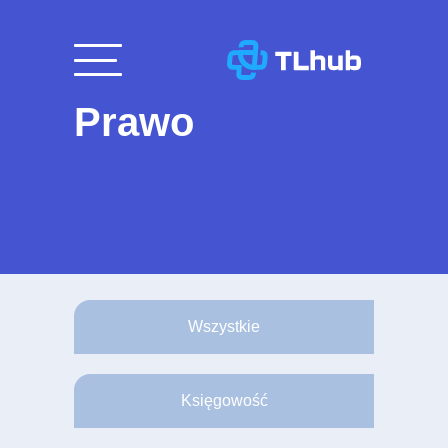
Przejdź
do
treści
Prawo
Wszystkie
Księgowość